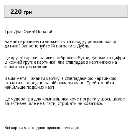
220
грн
Три! Два! Один! Почали!
Бажаєте розвинути уважність та швидку реакцію вашої
дитини? Запропонуйте їй пограти в Дубль.
Це круглі картки, на яких зображені букви, форми та цифри.
В кожній групі є картинка, яка співпадає з картинкою на
іншій картці із колоди.
Ваша мета – знайти картку із співпадаючою картинкою,
сказати вголос, що на ній намальовано. Треба знайти
найбільше подібних карт.
Це чудова гра для компанії, яка хоче пограти у щось цікаве
та активне, але не бігати, стрибати чи ховатись.
Всі картки мають двосторонню ламінацію.