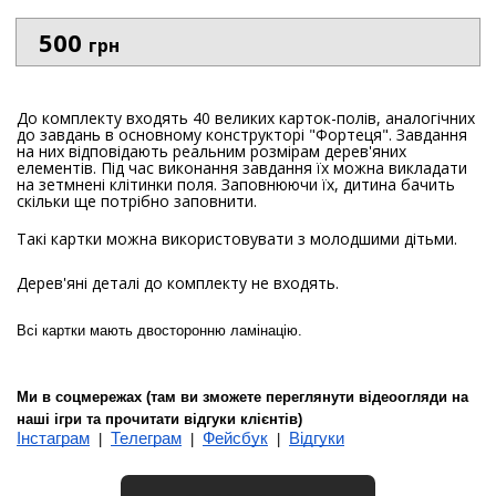
500
грн
До комплекту входять 40 великих карток-полів, аналогічних
до завдань в основному конструкторі "Фортеця". Завдання
на них відповідають реальним розмірам дерев'яних
елементів. Під час виконання завдання їх можна викладати
на зетмнені клітинки поля. Заповнюючи їх, дитина бачить
скільки ще потрібно заповнити.
Такі картки можна використовувати з молодшими дітьми.
Дерев'яні деталі до комплекту не входять.
Всі картки мають двосторонню ламінацію.
Ми в соцмережах (там ви зможете переглянути відеоогляди на
наші ігри та прочитати відгуки клієнтів)
Інстаграм
Телеграм
Фейсбук
Відгуки
|
|
|